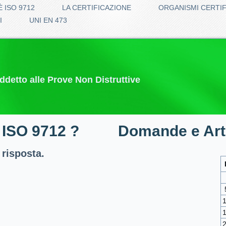
È ISO 9712
LA CERTIFICAZIONE
ORGANISMI CERTI
I
UNI EN 473
addetto alle Prove Non Distruttive
 ISO 9712 ?
Domande e Arti
 risposta.