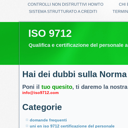
CONTROLLI NON DISTRUTTIVI HOWTO
CHI 
SISTEMA STRUTTURATO A CREDITI
TERMIN
ISO 9712
Qualifica e certificazione del personale 
Hai dei dubbi sulla Norma
Poni il
tuo quesito
, ti daremo la nostra
info@iso9712.com
Categorie
domande frequenti
uni en iso 9712 certificazione del personale