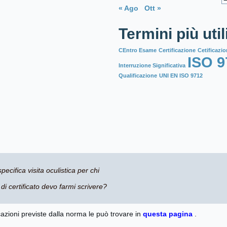
« Ago
Ott »
Termini più util
CEntro Esame
Certificazione
Cetificazio
ISO 9
Interruzione Significativa
Qualificazione
UNI EN ISO 9712
pecifica visita oculistica per chi
di certificato devo farmi scrivere?
cazioni previste dalla norma le può trovare in
questa pagina
.