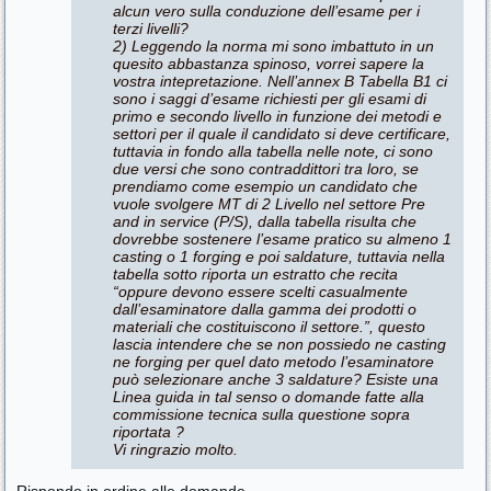
alcun vero sulla conduzione dell’esame per i
terzi livelli?
2) Leggendo la norma mi sono imbattuto in un
quesito abbastanza spinoso, vorrei sapere la
vostra intepretazione. Nell’annex B Tabella B1 ci
sono i saggi d’esame richiesti per gli esami di
primo e secondo livello in funzione dei metodi e
settori per il quale il candidato si deve certificare,
tuttavia in fondo alla tabella nelle note, ci sono
due versi che sono contraddittori tra loro, se
prendiamo come esempio un candidato che
vuole svolgere MT di 2 Livello nel settore Pre
and in service (P/S), dalla tabella risulta che
dovrebbe sostenere l’esame pratico su almeno 1
casting o 1 forging e poi saldature, tuttavia nella
tabella sotto riporta un estratto che recita
“oppure devono essere scelti casualmente
dall’esaminatore dalla gamma dei prodotti o
materiali che costituiscono il settore.”, questo
lascia intendere che se non possiedo ne casting
ne forging per quel dato metodo l’esaminatore
può selezionare anche 3 saldature? Esiste una
Linea guida in tal senso o domande fatte alla
commissione tecnica sulla questione sopra
riportata ?
Vi ringrazio molto.