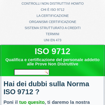
CONTROLLI NON DISTRUTTIVI HOWTO
CHI È ISO 9712
LA CERTIFICAZIONE
ORGANISMI CERTIFICAZIONE
SISTEMA STRUTTURATO A CREDITI
TERMINI
UNI EN 473
ISO 9712
Qualifica e certificazione del personale addetto
alle Prove Non Distruttive
Hai dei dubbi sulla Norma
ISO 9712 ?
Poni il
tuo quesito
, ti daremo la nostra