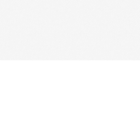
Questo sito utilizza cookie, anche di terze parti, per inviarti pubblicità e
servizi in linea con le tue preferenze. Se vuoi saperne di più o negare il
consenso a tutti o ad alcuni cookie clicca qui
Read More
.Chiudendo
questo banner, scorrendo questa pagina o cliccando qualunque suo
elemento acconsenti all’uso dei cookie.
This website uses cookies to improve your experience. We'll assume
you're ok with this, but you can opt-out if you wish.
Accept
Read More
Chiudi
Privacy Overview
This website uses cookies to improve your experience while you
navigate through the website. Out of these, the cookies that are
categorized as necessary are stored on your browser as they are