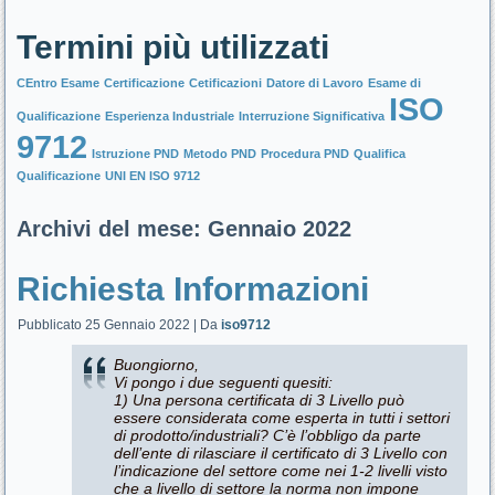
Termini più utilizzati
CEntro Esame
Certificazione
Cetificazioni
Datore di Lavoro
Esame di
ISO
Qualificazione
Esperienza Industriale
Interruzione Significativa
9712
Istruzione PND
Metodo PND
Procedura PND
Qualifica
Qualificazione
UNI EN ISO 9712
Archivi del mese:
Gennaio 2022
Richiesta Informazioni
Pubblicato
25 Gennaio 2022
|
Da
iso9712
Buongiorno,
Vi pongo i due seguenti quesiti:
1) Una persona certificata di 3 Livello può
essere considerata come esperta in tutti i settori
di prodotto/industriali? C’è l’obbligo da parte
dell’ente di rilasciare il certificato di 3 Livello con
l’indicazione del settore come nei 1-2 livelli visto
che a livello di settore la norma non impone