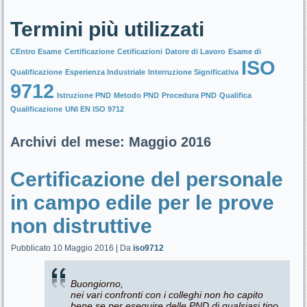
Termini più utilizzati
CEntro Esame
Certificazione
Cetificazioni
Datore di Lavoro
Esame di
ISO
Qualificazione
Esperienza Industriale
Interruzione Significativa
9712
Istruzione PND
Metodo PND
Procedura PND
Qualifica
Qualificazione
UNI EN ISO 9712
Archivi del mese:
Maggio 2016
Certificazione del personale
in campo edile per le prove
non distruttive
Pubblicato
10 Maggio 2016
|
Da
iso9712
Buongiorno,
nei vari confronti con i colleghi non ho capito
bene se per eseguire delle PND di qualsiasi tipo