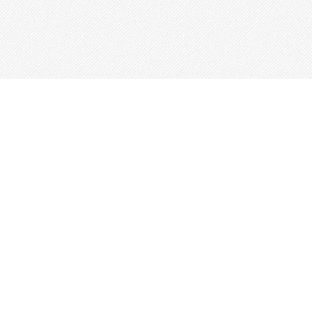
Questo sito utilizza cookie, anche di terze parti, per inviarti pubblicità e
servizi in linea con le tue preferenze. Se vuoi saperne di più o negare il
consenso a tutti o ad alcuni cookie clicca qui
Read More
.Chiudendo
questo banner, scorrendo questa pagina o cliccando qualunque suo
elemento acconsenti all’uso dei cookie.
This website uses cookies to improve your experience. We'll assume
you're ok with this, but you can opt-out if you wish.
Accept
Read More
Chiudi
Privacy Overview
This website uses cookies to improve your experience while you
navigate through the website. Out of these, the cookies that are
categorized as necessary are stored on your browser as they are
essential for the working of basic functionalities of the website. We
also use third-party cookies that help us analyze and understand how
you use this website. These cookies will be stored in your browser
only with your consent. You also have the option to opt-out of these