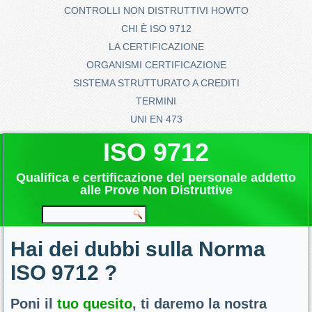
CONTROLLI NON DISTRUTTIVI HOWTO
CHI È ISO 9712
LA CERTIFICAZIONE
ORGANISMI CERTIFICAZIONE
SISTEMA STRUTTURATO A CREDITI
TERMINI
UNI EN 473
ISO 9712
Qualifica e certificazione del personale addetto
alle Prove Non Distruttive
Hai dei dubbi sulla Norma
ISO 9712 ?
Poni il
tuo quesito
, ti daremo la nostra