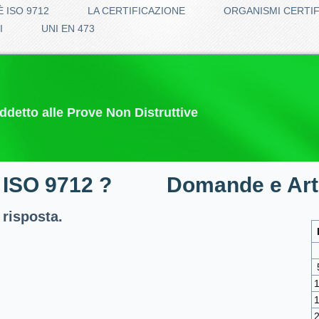
È ISO 9712
LA CERTIFICAZIONE
ORGANISMI CERTI
I
UNI EN 473
addetto alle Prove Non Distruttive
 ISO 9712 ?
Domande e Arti
 risposta.