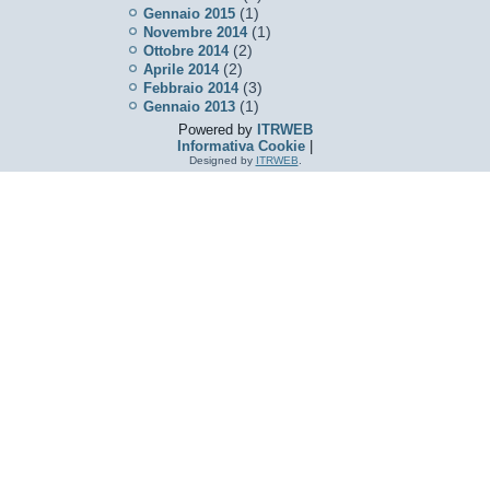
(1)
Gennaio 2015
(1)
Novembre 2014
(2)
Ottobre 2014
(2)
Aprile 2014
(3)
Febbraio 2014
(1)
Gennaio 2013
Powered by
ITRWEB
Informativa Cookie
|
Designed by
ITRWEB
.
e servizi in linea con le tue preferenze. Se vuoi saperne di più o negare i
ento acconsenti all’uso dei cookie.
're ok with this, but you can opt-out if you wish.
Accept
Read More
 through the website. Out of these, the cookies that are categorized as
y cookies that help us analyze and understand how you use this website.
f some of these cookies may affect your browsing experience.
roperly. This category only includes cookies that ensures basic functiona