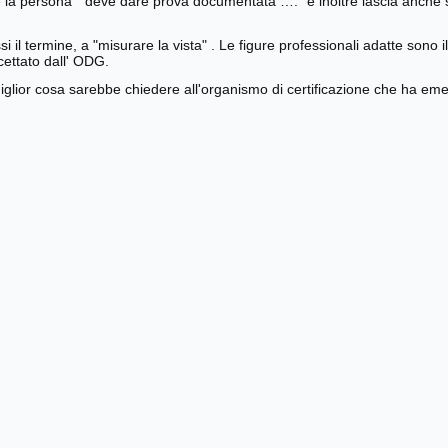
che la persona " deve dare prova documentata …." e inoltre lascia anche 
i il termine, a "misurare la vista" . Le figure professionali adatte sono i
ettato dall' ODG.
miglior cosa sarebbe chiedere all'organismo di certificazione che ha emes