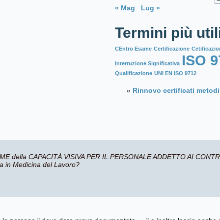
« Mag
Lug »
Termini più util
CEntro Esame
Certificazione
Cetificazio
ISO 9
Interruzione Significativa
Qualificazione
UNI EN ISO 9712
«
Rinnovo certificati metod
' ESAME della CAPACITÀ VISIVA PER IL PERSONALE ADDETTO AI CONTR
ta in Medicina del Lavoro?