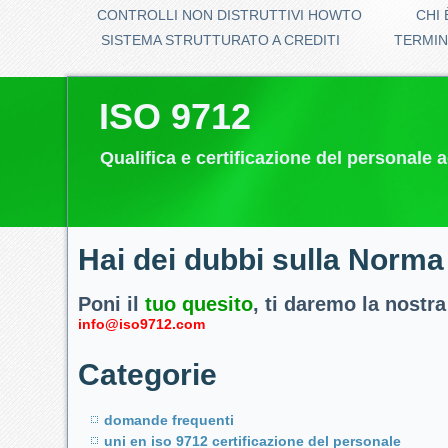
CONTROLLI NON DISTRUTTIVI HOWTO
CHI 
SISTEMA STRUTTURATO A CREDITI
TERMIN
ISO 9712
Qualifica e certificazione del personale 
Hai dei dubbi sulla Norma
Poni il
tuo quesito
, ti daremo la nostra
info@iso9712.com
Categorie
domande frequenti
uni en iso 9712 certificazione del personale