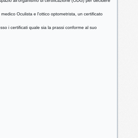
spazio all'organismo di certificazione (ODG) per decidere
l medico Oculista e l'ottico optometrista, un certificato
so i certificati quale sia la prassi conforme al suo