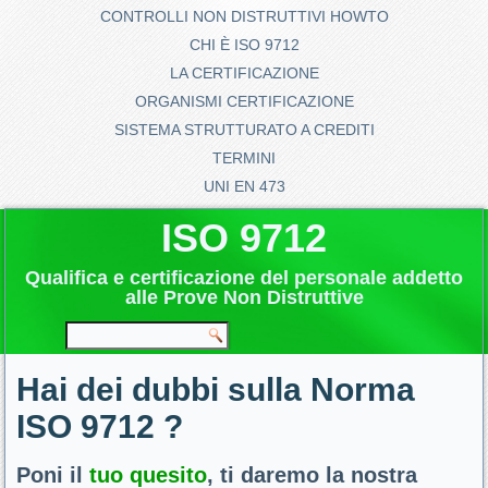
CONTROLLI NON DISTRUTTIVI HOWTO
CHI È ISO 9712
LA CERTIFICAZIONE
ORGANISMI CERTIFICAZIONE
SISTEMA STRUTTURATO A CREDITI
TERMINI
UNI EN 473
ISO 9712
Qualifica e certificazione del personale addetto
alle Prove Non Distruttive
Hai dei dubbi sulla Norma
ISO 9712 ?
Poni il
tuo quesito
, ti daremo la nostra