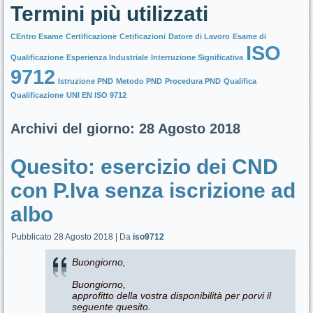
Termini più utilizzati
CEntro Esame
Certificazione
Cetificazioni
Datore di Lavoro
Esame di
ISO
Qualificazione
Esperienza Industriale
Interruzione Significativa
9712
Istruzione PND
Metodo PND
Procedura PND
Qualifica
Qualificazione
UNI EN ISO 9712
Archivi del giorno:
28 Agosto 2018
Quesito: esercizio dei CND
con P.Iva senza iscrizione ad
albo
Pubblicato
28 Agosto 2018
|
Da
iso9712
Buongiorno,
Buongiorno,
approfitto della vostra disponibilità per porvi il
seguente quesito.