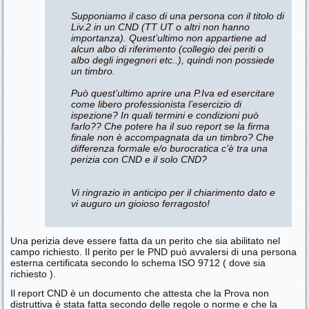
Supponiamo il caso di una persona con il titolo di
Liv.2 in un CND (TT UT o altri non hanno
importanza). Quest’ultimo non appartiene ad
alcun albo di riferimento (collegio dei periti o
albo degli ingegneri etc..), quindi non possiede
un timbro.
Può quest’ultimo aprire una P.Iva ed esercitare
come libero professionista l’esercizio di
ispezione? In quali termini e condizioni può
farlo?? Che potere ha il suo report se la firma
finale non è accompagnata da un timbro? Che
differenza formale e/o burocratica c’è tra una
perizia con CND e il solo CND?
Vi ringrazio in anticipo per il chiarimento dato e
vi auguro un gioioso ferragosto!
Una perizia deve essere fatta da un perito che sia abilitato nel
campo richiesto. Il perito per le PND può avvalersi di una persona
esterna certificata secondo lo schema ISO 9712 ( dove sia
richiesto ).
Il report CND è un documento che attesta che la Prova non
distruttiva è stata fatta secondo delle regole o norme e che la