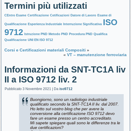
Termini più utilizzati
CEntro Esame
Certificazione
Cetificazioni
Datore di Lavoro
Esame di
ISO
Qualificazione
Esperienza Industriale
Interruzione Significativa
9712
Istruzione PND
Metodo PND
Procedura PND
Qualifica
Qualificazione
UNI EN ISO 9712
Corsi e Certificazioni materiali Compositi
»
«
VT – manutenzione ferroviaria
Informazioni da SNT-TC1A liv
II a ISO 9712 liv. 2
Pubblicato
3 Novembre 2021
|
Da
iso9712
Buongiorno, sono un radiologo industriale
qualificato secondo la SNT-TC1A II liv. dal 2007.
Ho letto sul vostro blog che per avere la
conversione alla certificazione ISO 9712 devo
fare un esame presso un centro accreditato.
Mi sapete spiegare quali sono le differenze tra le
due certificazioni?