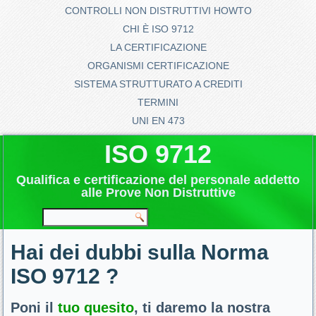
CONTROLLI NON DISTRUTTIVI HOWTO
CHI È ISO 9712
LA CERTIFICAZIONE
ORGANISMI CERTIFICAZIONE
SISTEMA STRUTTURATO A CREDITI
TERMINI
UNI EN 473
ISO 9712
Qualifica e certificazione del personale addetto
alle Prove Non Distruttive
Hai dei dubbi sulla Norma
ISO 9712 ?
Poni il
tuo quesito
, ti daremo la nostra