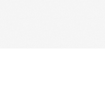
Questo sito utilizza cookie, anche di terze parti, per inviarti pubblicità e
servizi in linea con le tue preferenze. Se vuoi saperne di più o negare il
consenso a tutti o ad alcuni cookie clicca qui
Read More
.Chiudendo
questo banner, scorrendo questa pagina o cliccando qualunque suo
elemento acconsenti all’uso dei cookie.
This website uses cookies to improve your experience. We'll assume
you're ok with this, but you can opt-out if you wish.
Accept
Read More
Chiudi
Privacy Overview
This website uses cookies to improve your experience while you
navigate through the website. Out of these, the cookies that are