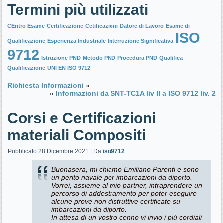
Termini più utilizzati
CEntro Esame
Certificazione
Cetificazioni
Datore di Lavoro
Esame di
ISO
Qualificazione
Esperienza Industriale
Interruzione Significativa
9712
Istruzione PND
Metodo PND
Procedura PND
Qualifica
Qualificazione
UNI EN ISO 9712
Richiesta Informazioni
»
«
Informazioni da SNT-TC1A liv II a ISO 9712 liv. 2
Corsi e Certificazioni
materiali Compositi
Pubblicato
28 Dicembre 2021
|
Da
iso9712
Buonasera, mi chiamo Emiliano Parenti e sono
un perito navale per imbarcazioni da diporto.
Vorrei, assieme al mio partner, intraprendere un
percorso di addestramento per poter eseguire
alcune prove non distruttive certificate su
imbarcazioni da diporto.
In attesa di un vostro cenno vi invio i più cordiali