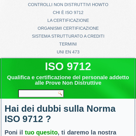
CONTROLLI NON DISTRUTTIVI HOWTO
CHI È ISO 9712
LA CERTIFICAZIONE
ORGANISMI CERTIFICAZIONE
SISTEMA STRUTTURATO A CREDITI
TERMINI
UNI EN 473
ISO 9712
Qualifica e certificazione del personale addetto
alle Prove Non Distruttive
Hai dei dubbi sulla Norma
ISO 9712 ?
Poni il
tuo quesito
, ti daremo la nostra